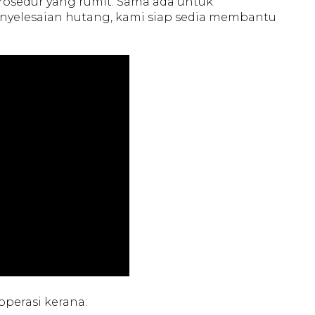
osedur yang rumit. Sama ada untuk
elesaian hutang, kami siap sedia membantu
perasi kerana: