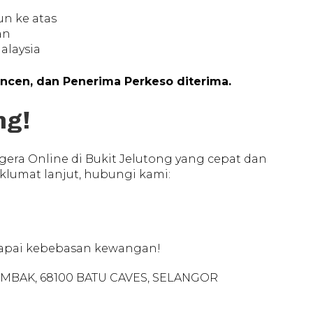
n ke atas
an
alaysia
ncen, dan Penerima Perkeso diterima.
ng!
era Online di Bukit Jelutong yang cepat dan
lumat lanjut, hubungi kami:
apai kebebasan kewangan!
 GOMBAK, 68100 BATU CAVES, SELANGOR