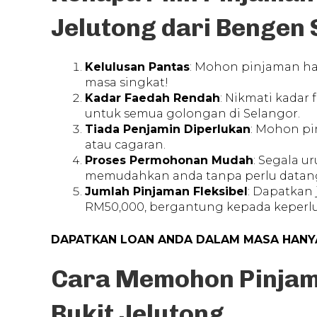
Jelutong dari Bengen 
Kelulusan Pantas
: Mohon pinjaman ha
masa singkat!
Kadar Faedah Rendah
: Nikmati kadar
untuk semua golongan di Selangor.
Tiada Penjamin Diperlukan
: Mohon p
atau cagaran.
Proses Permohonan Mudah
: Segala u
memudahkan anda tanpa perlu datang
Jumlah Pinjaman Fleksibel
: Dapatkan
RM50,000, bergantung kepada keper
DAPATKAN LOAN ANDA DALAM MASA HANYA
Cara Memohon Pinjama
Bukit Jelutong