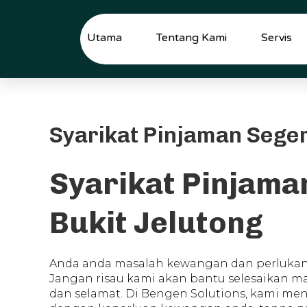
Skip
to
content
Utama
Tentang Kami
Servis
Syarikat Pinjaman Seger
Syarikat Pinjama
Bukit Jelutong
Anda anda masalah kewangan dan perlukan P
Jangan risau kami akan bantu selesaikan m
dan selamat. Di Bengen Solutions, kami me