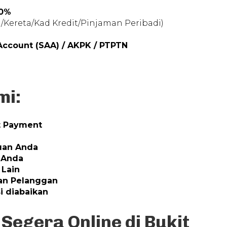
60%
Kereta/Kad Kredit/Pinjaman Peribadi)
ccount (SAA) / AKPK / PTPTN
mi:
t Payment
uan Anda
 Anda
 Lain
kan Pelanggan
i diabaikan
Segera Online di Bukit