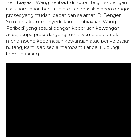
Pembiayaan Wang Peribadi di Putra Heights?. Jangan
risau kami akan bantu selesaikan masalah anda dengan
proses yang mudah, cepat dan selamat. Di Bengen
Solutions, kami menyediakan Pembiayaan Wang
Peribadi yang sesuai dengan keperluan kewangan
anda, tanpa prosedur yang rumit. Sama ada untuk
menampung kecemasan kewangan atau penyelesaian
hutang, kami siap sedia membantu anda, Hubungi
kami sekarang.