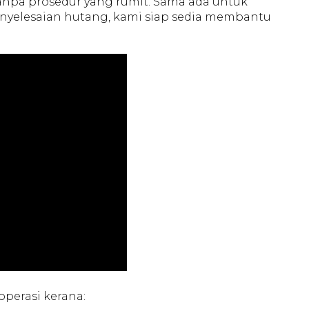
anpa prosedur yang rumit. Sama ada untuk
elesaian hutang, kami siap sedia membantu
perasi kerana: