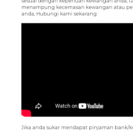
sesuai dengan keperluan kewangan anda, t
menampung kecemasan kewangan atau peny
anda, Hubungi kami sekarang.
Jika anda sukar mendapat pinjaman bank/ko