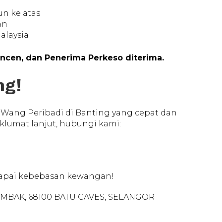
n ke atas
an
alaysia
ncen, dan Penerima Perkeso diterima.
ng!
Wang Peribadi di Banting yang cepat dan
lumat lanjut, hubungi kami:
apai kebebasan kewangan!
 GOMBAK, 68100 BATU CAVES, SELANGOR