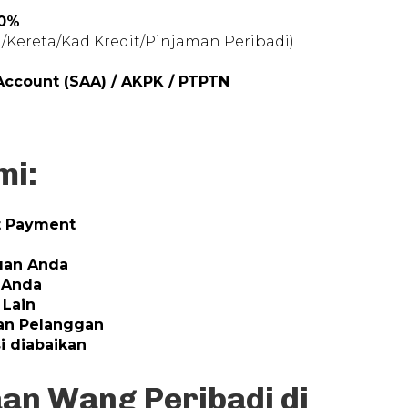
60%
Kereta/Kad Kredit/Pinjaman Peribadi)
ccount (SAA) / AKPK / PTPTN
mi:
t Payment
uan Anda
 Anda
 Lain
kan Pelanggan
i diabaikan
an Wang Peribadi di