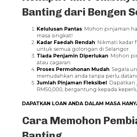
Banting dari Bengen S
Kelulusan Pantas
: Mohon pinjaman ha
masa singkat!
Kadar Faedah Rendah
: Nikmati kadar
untuk semua golongan di Selangor.
Tiada Penjamin Diperlukan
: Mohon p
atau cagaran.
Proses Permohonan Mudah
: Segala u
memudahkan anda tanpa perlu datang
Jumlah Pinjaman Fleksibel
: Dapatkan
RM50,000, bergantung kepada keper
DAPATKAN LOAN ANDA DALAM MASA HANYA
Cara Memohon Pembia
Banting