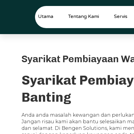
Skip
to
content
Utama
Tentang Kami
Servis
Syarikat Pembiayaan Wa
Syarikat Pembia
Banting
Anda anda masalah kewangan dan perlukan
Jangan risau kami akan bantu selesaikan m
dan selamat. Di Bengen Solutions, kami m