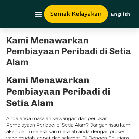
Skip
to
Semak Kelayakan
English
content
Tentang Kami
Kami Menawarkan
Pembiayaan Peribadi di Setia
Alam
Kami Menawarkan
Pembiayaan Peribadi di
Setia Alam
Anda anda masalah kewangan dan perlukan
Pembiayaan Peribadi di Setia Alam?. Jangan risau kami
akan bantu selesaikan masalah anda dengan proses
yang mudah, cepat dan selamat. Di Bengen Solutions,