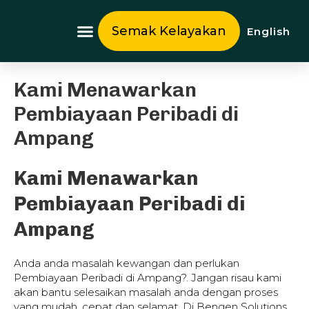
Skip
to
Semak Kelayakan
English
content
Tentang Kami
Kami Menawarkan
Pembiayaan Peribadi di
Ampang
Kami Menawarkan
Pembiayaan Peribadi di
Ampang
Anda anda masalah kewangan dan perlukan
Pembiayaan Peribadi di Ampang?. Jangan risau kami
akan bantu selesaikan masalah anda dengan proses
yang mudah, cepat dan selamat. Di Bengen Solutions,