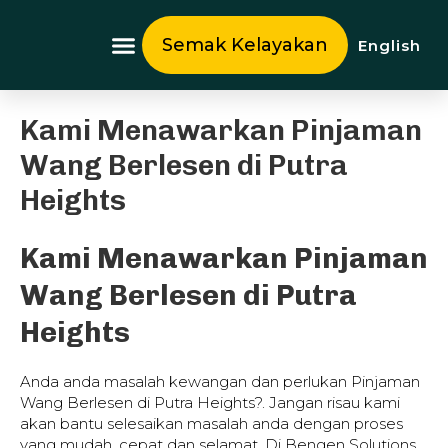
Skip
to
Semak Kelayakan
English
content
Tentang Kami
Kami Menawarkan Pinjaman
Wang Berlesen di Putra
Heights
Kami Menawarkan Pinjaman
Wang Berlesen di Putra
Heights
Anda anda masalah kewangan dan perlukan Pinjaman
Wang Berlesen di Putra Heights?. Jangan risau kami
akan bantu selesaikan masalah anda dengan proses
yang mudah, cepat dan selamat. Di Bengen Solutions,