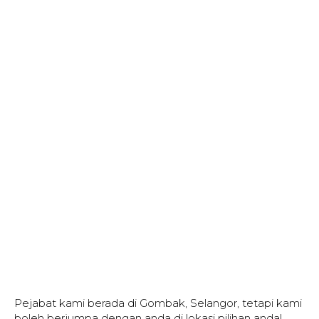
Pejabat kami berada di Gombak, Selangor, tetapi kami
boleh berjumpa dengan anda di lokasi pilihan anda!