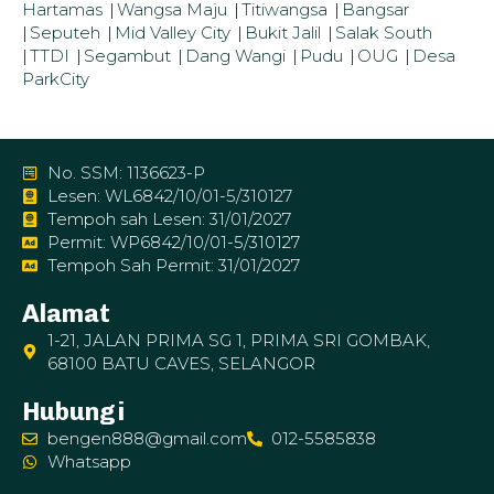
Hartamas
|
Wangsa Maju
|
Titiwangsa
|
Bangsar
|
Seputeh
|
Mid Valley City
|
Bukit Jalil
|
Salak South
|
TTDI
|
Segambut
|
Dang Wangi
|
Pudu
|
OUG
|
Desa
ParkCity
No. SSM: 1136623-P
Lesen: WL6842/10/01-5/310127
Tempoh sah Lesen: 31/01/2027
Permit: WP6842/10/01-5/310127
Tempoh Sah Permit: 31/01/2027
Alamat
1-21, JALAN PRIMA SG 1, PRIMA SRI GOMBAK,
68100 BATU CAVES, SELANGOR
Hubungi
bengen888@gmail.com
012-5585838
Whatsapp