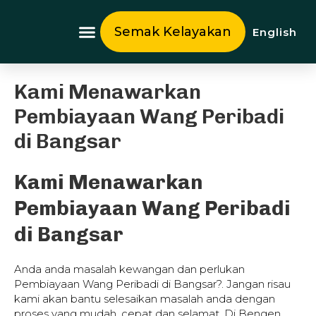
Skip
to
Semak Kelayakan
English
content
Tentang Kami
Kami Menawarkan
Pembiayaan Wang Peribadi
di Bangsar
Kami Menawarkan
Pembiayaan Wang Peribadi
di Bangsar
Anda anda masalah kewangan dan perlukan
Pembiayaan Wang Peribadi di Bangsar?. Jangan risau
kami akan bantu selesaikan masalah anda dengan
proses yang mudah, cepat dan selamat. Di Bengen